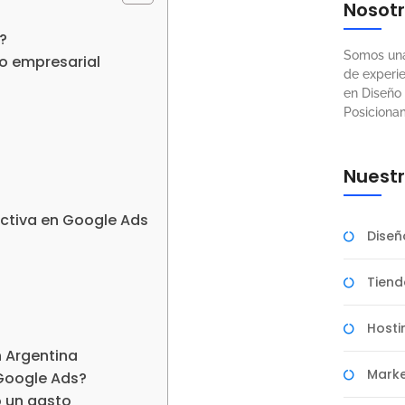
Nosot
?
Somos una
no empresarial
de experi
en Diseño
Posiciona
Nuestr
ctiva en Google Ads
Dise
Tien
Hosti
 Argentina
Marke
 Google Ads?
o un gasto