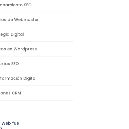
ionamiento SEO
cios de Webmaster
egia Digital
tos en Wordpress
orías SEO
formación Digital
iones CRM
a Web fué
a