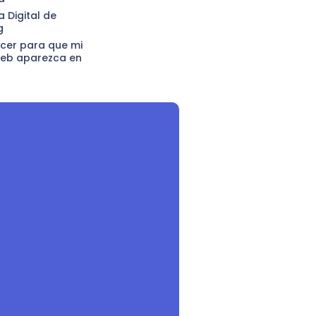
a Digital de
g
er para que mi
eb aparezca en